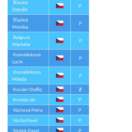
Šťastný
P
Zdeněk
Šťastná
P
Monika
Balgová
P
Markéta
Konvalinková
P
Lucie
Konvalinková
P
Milada
Kocián Ondřej
Z
Krmela Jan
P
Váchová Petra
P
Vácha Pavel
P
Stošek Pavel
P