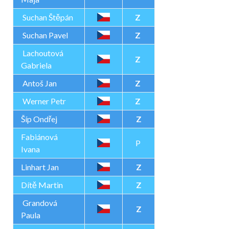
Suchan Štěpán
Z
Suchan Pavel
Z
Lachoutová
Z
Gabriela
Antoš Jan
Z
Werner Petr
Z
Šíp Ondřej
Z
Fabiánová
P
Ivana
Linhart Jan
Z
Dítě Martin
Z
Grandová
Z
Paula