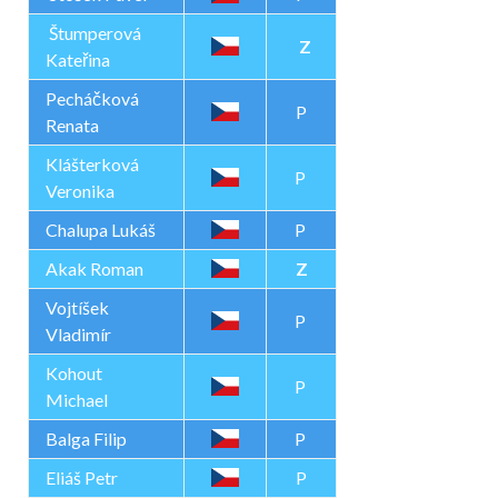
Štumperová
Z
Kateřina
Pecháčková
P
Renata
Klášterková
P
Veronika
Chalupa Lukáš
P
Akak Roman
Z
Vojtíšek
P
Vladimír
Kohout
P
Michael
Balga Filip
P
Eliáš Petr
P